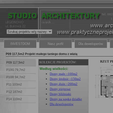
INVESTDOM
Nasz profil
Dla deweloperów
P09 117,5m2 Projekt małego taniego domu z wiatą
RZUT P
KOLEKCJE PROJEKTÓW:
P09 117,5m2
Według wielkości:
P10G 79,7m2
Domy małe ~100m2
P10R 94,7m2
Domy średnie ~150m2
Domy duże ~200m2
P11 103m2
Domy piętrowe
P12 187m2
Domy bliźniaki
Domy na wąską działkę
P14 110m2
Dla deweloperów