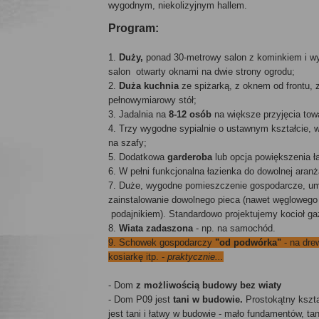
wygodnym, niekolizyjnym hallem.
Program:
1.
Duży,
ponad 30-metrowy salon z kominkiem i wy
salon otwarty oknami na dwie strony ogrodu;
2.
Duża kuchnia
ze spiżarką, z oknem od frontu,
pełnowymiarowy stół;
3. Jadalnia na
8-12 osób
na większe przyjęcia tow
4. Trzy wygodne sypialnie o ustawnym kształcie, 
na szafy;
5. Dodatkowa
garderoba
lub opcja powiększenia ła
6. W pełni funkcjonalna łazienka do dowolnej aranż
7. Duże, wygodne pomieszczenie gospodarcze, um
zainstalowanie dowolnego pieca (nawet węgloweg
podajnikiem). Standardowo projektujemy kocioł g
8.
Wiata zadaszona
- np. na samochód.
9. Schowek gospodarczy
"od podwórka"
- na dre
kosiarkę itp. -
praktycznie...
- Dom
z możliwością budowy bez wiaty
- Dom P09 jest
tani w budowie.
Prostokątny kszta
jest tani i łatwy w budowie - mało fundamentów, tan