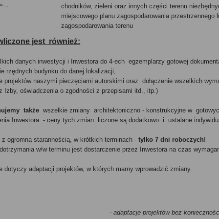
chodników, zieleni oraz innych części terenu niezbędn
miejscowego planu zagospodarowania przestrzennego l
zagospodarowania terenu
wliczone jest również:
lkich danych inwestycji i Inwestora do 4-ech egzemplarzy gotowej dokument
e rzędnych budynku do danej lokalizacji,
e projektów naszymi pieczęciami autorskimi oraz dołączenie wszelkich wym
 Izby, oświadczenia o zgodności z przepisami itd., itp.)
ujemy także
wszelkie zmiany architektoniczno - konstrukcyjne w gotowy
enia Inwestora - ceny tych zmian liczone są dodatkowo i ustalane indywidua
z ogromną starannością, w krótkich terminach -
tylko 7 dni roboczych
!
otrzymania w/w terminu jest dostarczenie przez Inwestora na czas wymag
nie dotyczy adaptacji projektów, w których mamy wprowadzić zmiany.
- adaptacje projektów bez konieczno