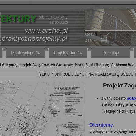
Koszyk:
0.00 zł
Dla deweloperów
Projekty domów
Promocje
acje projektów gotowych Warszawa Marki Ząbki Nieporęt Jabłonna Wiel
TYLKO 7 DNI ROBOCZYCH NA REALIZACJĘ USŁUGI!
Projekt Za
zwany często
adap
stanowi integralną 
niezbędne do uzys
Oferujemy:
profesjonalne wykonywani