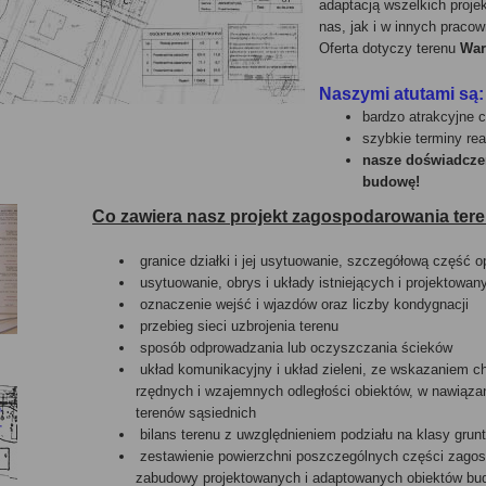
adaptacją wszelkich proj
nas, jak i w innych pracow
Oferta dotyczy terenu
War
Naszymi atutami są:
bardzo atrakcyjne
szybkie terminy real
nasze doświadcze
budowę!
Co zawiera nasz projekt zagospodarowania tere
granice działki i jej usytuowanie, szczegółową część 
usytuowanie, obrys i układy istniejących i projektowa
oznaczenie wejść i wjazdów oraz liczby kondygnacji
przebieg sieci uzbrojenia terenu
sposób odprowadzania lub oczyszczania ścieków
układ komunikacyjny i układ zieleni, ze wskazaniem c
rzędnych i wzajemnych odległości obiektów, w nawiązan
terenów sąsiednich
bilans terenu z uwzględnieniem podziału na klasy grun
zestawienie powierzchni poszczególnych części zagosp
zabudowy projektowanych i adaptowanych obiektów budo