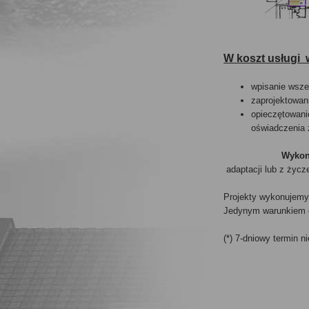
W koszt usługi 
wpisanie wsze
zaprojektowani
opieczętowani
oświadczenia z
Wykon
adaptacji lub z życz
Projekty wykonujemy 
Jedynym warunkiem d
(*) 7-dniowy termin 