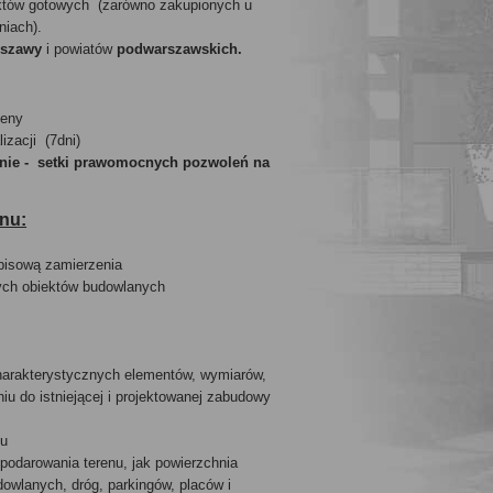
ektów gotowych (zarówno zakupionych u
niach).
szawy
i powiatów
podwarszawskich.
 ceny
izacji (7dni)
nie - setki prawomocnych pozwoleń na
nu:
opisową zamierzenia
nych obiektów budowlanych
harakterystycznych elementów, wymiarów,
iu do istniejącej i projektowanej zabudowy
tu
odarowania terenu, jak powierzchnia
wlanych, dróg, parkingów, placów i