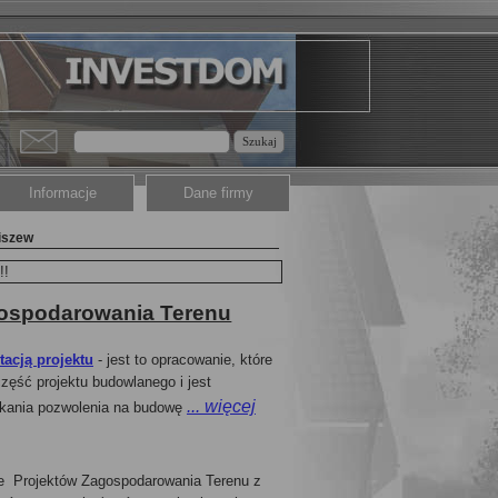
Szukaj
Informacje
Dane firmy
iszew
!!
gospodarowania Terenu
tacją projektu
- jest to opracowanie, które
część projektu budowlanego i jest
... więcej
kania pozwolenia na budowę
e Projektów Zagospodarowania Terenu z